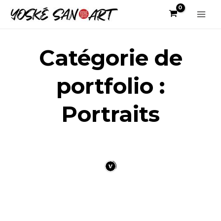
Aller
au
Main
contenu
Men
Catégorie de
portfolio :
Portraits