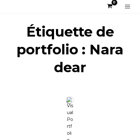
Aller
au
Main
contenu
Men
Étiquette de
portfolio : Nara
dear