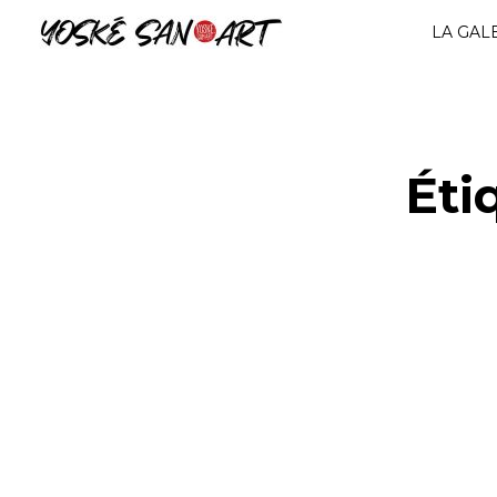
Aller
LA GAL
au
contenu
Éti