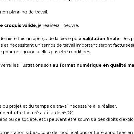
mon planning de travail.
e croquis validé
, je réaliserai l’oeuvre.
e dernière fois un aperçu de la pièce pour
validation finale
. Des 
s et nécessitant un temps de travail important seront facturées)
, ne pourront quand à elles pas être modifiées.
rrai les illustrations soit
au format numérique en qualité m
 du projet et du temps de travail nécessaire à le réaliser.
cor peut-être facturé autour de 450€.
déos ou de société, etc.) peuvent être soumis à des droits d’exploi
gmentation si beaucoup de modifications ont été apportées en cou