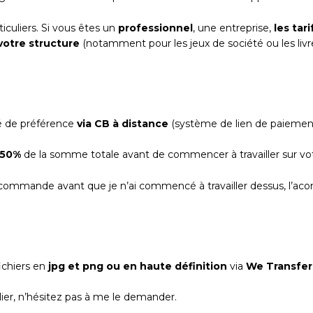
ticuliers. Si vous êtes un
professionnel
, une entreprise,
les tar
 votre structure
(notamment pour les jeux de société ou les livre
ué de préférence
via CB à distance
(système de lien de paieme
 50%
de la somme totale avant de commencer à travailler sur vot
 commande avant que je n’ai commencé à travailler dessus, l’ac
ichiers en
jpg et png ou en haute définition
via
We Transfer
ulier, n’hésitez pas à me le demander.