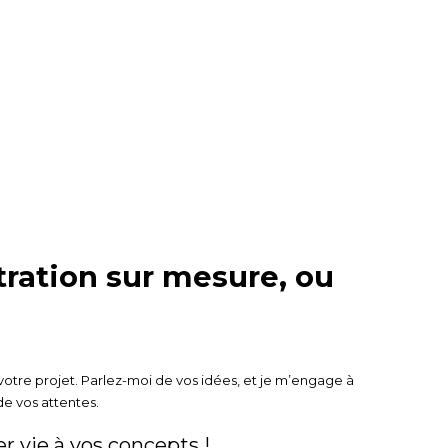
tration sur mesure, ou
e votre projet. Parlez-moi de vos idées, et je m’engage à
de vos attentes.
r vie à vos concepts !