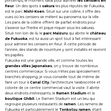
printemps, le moment idéal pour admirer
les cerisiers en
fleur
. Un des spots à
sakura
les plus réputés de Fukuoka,
est le parc
Nishi-Koen
. Situé sur une colline, il offre des
vues où les cerisiers se mêlent au panorama sur la ville.
Les pans de la colline offrent de parfait endroits pour
s’asseoir sur l’herbe et pique-niquer sous les sakuras.
Situé non loin de là, le
parc Maizuru
qui abrite le
château
de Fukuoka
, est lui aussi un spot tout à fait intéressant
pour admirer les cerisiers en fleur. À cette période de
l’année, des stands de nourriture y sont installés et raviront
les papilles.
Fukuoka est une grande ville, et comme toutes les
grandes villes japonaises
, on y trouve de nombreux
centres commerciaux. Si vous n’êtes pas spécialement
branchés shopping, je vous conseille tout de même de
faire un tour à
Canal City
, l’architecture tarabiscotée et
colorée de ce centre commercial vaut la visite. Il abrite
deux endroits intéressants, le
Ramen Stadium
et la
boutique Ghibli
. Le Ramen Stadium est un lieu qui
regroupe plusieurs restaurants de
ramen
. Les ramens de
Fukuoka et particulièrement le
Tonkotsu ramen
, étant